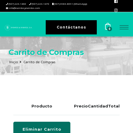
(507) 223-1460
(507) 223-1470
(507) 6983-8091 (WhatsApp)
info@eventosyeventos.com
Contáctanos
0
Carrito de Compras
Inicio
Carrito de Compras
Producto
Precio
Cantidad
Total
Eliminar Carrito